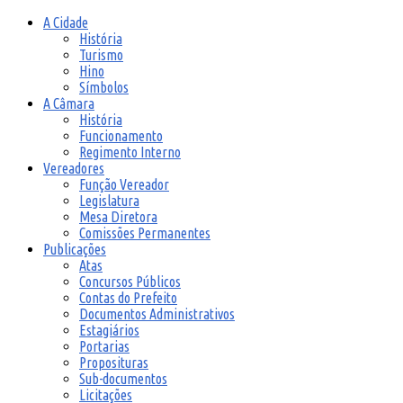
A Cidade
História
Turismo
Hino
Símbolos
A Câmara
História
Funcionamento
Regimento Interno
Vereadores
Função Vereador
Legislatura
Mesa Diretora
Comissões Permanentes
Publicações
Atas
Concursos Públicos
Contas do Prefeito
Documentos Administrativos
Estagiários
Portarias
Proposituras
Sub-documentos
Licitações