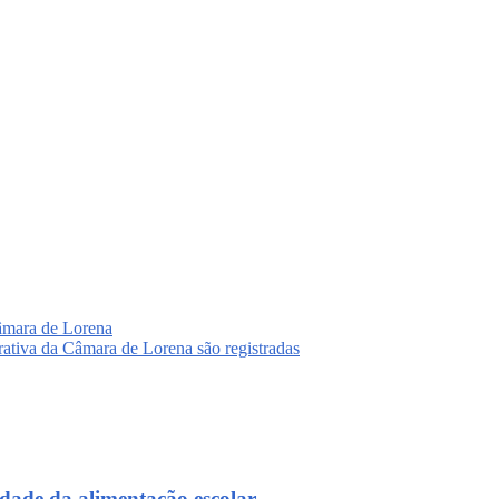
âmara de Lorena
ativa da Câmara de Lorena são registradas
dade da alimentação escolar