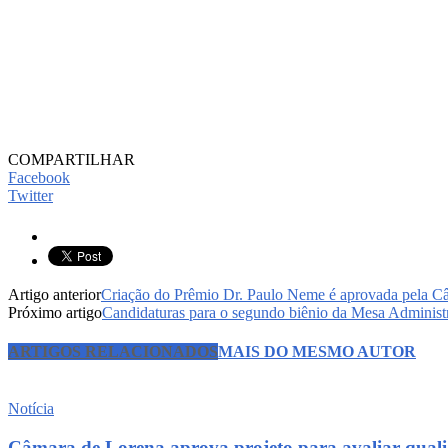
COMPARTILHAR
Facebook
Twitter
Artigo anterior
Criação do Prêmio Dr. Paulo Neme é aprovada pela C
Próximo artigo
Candidaturas para o segundo biênio da Mesa Administr
ARTIGOS RELACIONADOS
MAIS DO MESMO AUTOR
Notícia
Câmara de Lorena aprova projeto para avaliar quali