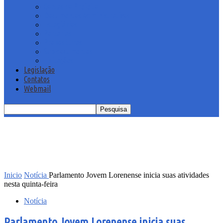
Contas do Prefeito
Documentos Administrativos
Estagiários
Portarias
Proposituras
Sub-documentos
Licitações
Legislação
Contatos
Webmail
Inicio
Notícia
Parlamento Jovem Lorenense inicia suas atividades
nesta quinta-feira
Notícia
Parlamento Jovem Lorenense inicia suas