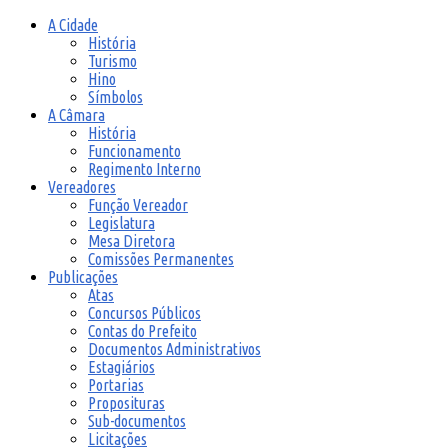
A Cidade
História
Turismo
Hino
Símbolos
A Câmara
História
Funcionamento
Regimento Interno
Vereadores
Função Vereador
Legislatura
Mesa Diretora
Comissões Permanentes
Publicações
Atas
Concursos Públicos
Contas do Prefeito
Documentos Administrativos
Estagiários
Portarias
Proposituras
Sub-documentos
Licitações