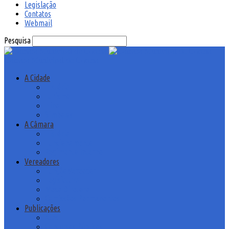
Legislação
Contatos
Webmail
Pesquisa
Câmara Municipal de Lorena
A Cidade
História
Turismo
Hino
Símbolos
A Câmara
História
Funcionamento
Regimento Interno
Vereadores
Função Vereador
Legislatura
Mesa Diretora
Comissões Permanentes
Publicações
Atas
Concursos Públicos