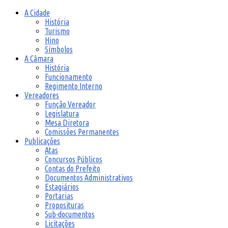
A Cidade
História
Turismo
Hino
Símbolos
A Câmara
História
Funcionamento
Regimento Interno
Vereadores
Função Vereador
Legislatura
Mesa Diretora
Comissões Permanentes
Publicações
Atas
Concursos Públicos
Contas do Prefeito
Documentos Administrativos
Estagiários
Portarias
Proposituras
Sub-documentos
Licitações