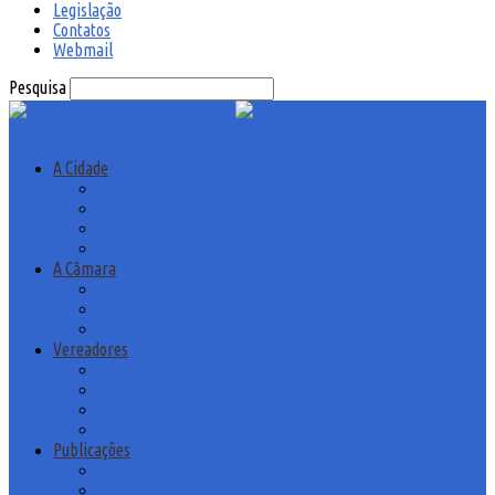
Legislação
Contatos
Webmail
Pesquisa
Câmara Municipal de Lorena
A Cidade
História
Turismo
Hino
Símbolos
A Câmara
História
Funcionamento
Regimento Interno
Vereadores
Função Vereador
Legislatura
Mesa Diretora
Comissões Permanentes
Publicações
Atas
Concursos Públicos