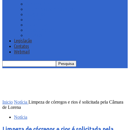
Contas do Prefeito
Documentos Administrativos
Estagiários
Portarias
Proposituras
Sub-documentos
Licitações
Legislação
Contatos
Webmail
Inicio
Notícia
Limpeza de córregos e rios é solicitada pela Câmara
de Lorena
Notícia
Limpeza de córregos e rios é solicitada pela